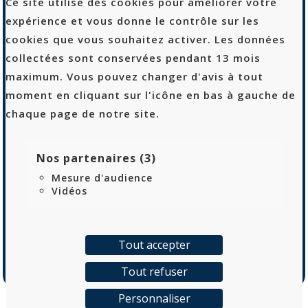
Ce site utilise des cookies pour améliorer votre
expérience et vous donne le contrôle sur les
Logtex
cookies que vous souhaitez activer. Les données
53 rue Sibert
collectées sont conservées pendant 13 mois
42400 Saint-Chamond
maximum. Vous pouvez changer d'avis à tout
04 69 68 90 10
moment en cliquant sur l'icône en bas à gauche de
chaque page de notre site.
Recrutement
Politique de confidentialité
Nos partenaires (3)
Mentions Légales
Mesure d'audience
Plan de site
Vidéos
Tout accepter
Tout refuser
Personnaliser