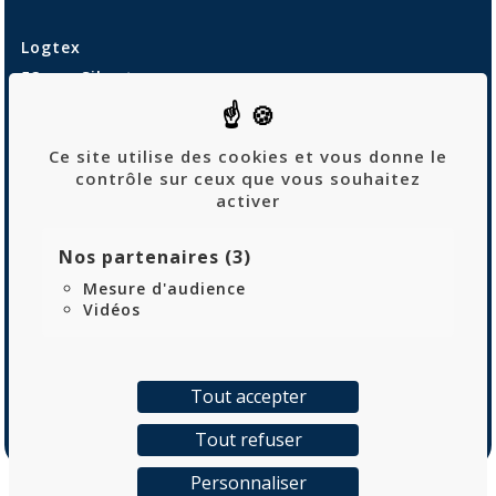
Logtex
53 rue Sibert
42400 Saint-Chamond
04 69 68 90 10
Ce site utilise des cookies et vous donne le
contrôle sur ceux que vous souhaitez
activer
Recrutement
Politique de confidentialité
Nos partenaires (3)
Mentions Légales
Mesure d'audience
Vidéos
Plan de site
Tout accepter
Tout refuser
Personnaliser