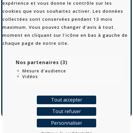
expérience et vous donne le contrôle sur les
Logtex
cookies que vous souhaitez activer. Les données
53 rue Sibert
collectées sont conservées pendant 13 mois
42400 Saint-Chamond
maximum. Vous pouvez changer d'avis à tout
04 69 68 90 10
moment en cliquant sur l'icône en bas à gauche de
chaque page de notre site.
Recrutement
Politique de confidentialité
Nos partenaires (3)
Mentions Légales
Mesure d'audience
Plan de site
Vidéos
Tout accepter
Tout refuser
Personnaliser
Logtex 2026 – Une création
Alix & Co