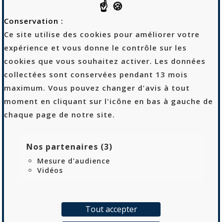
Conservation :
Ce site utilise des cookies pour améliorer votre
expérience et vous donne le contrôle sur les
Logtex
cookies que vous souhaitez activer. Les données
53 rue Sibert
collectées sont conservées pendant 13 mois
42400 Saint-Chamond
maximum. Vous pouvez changer d'avis à tout
04 69 68 90 10
moment en cliquant sur l'icône en bas à gauche de
chaque page de notre site.
Recrutement
Politique de confidentialité
Nos partenaires (3)
Mentions Légales
Mesure d'audience
Vidéos
Plan de site
Tout accepter