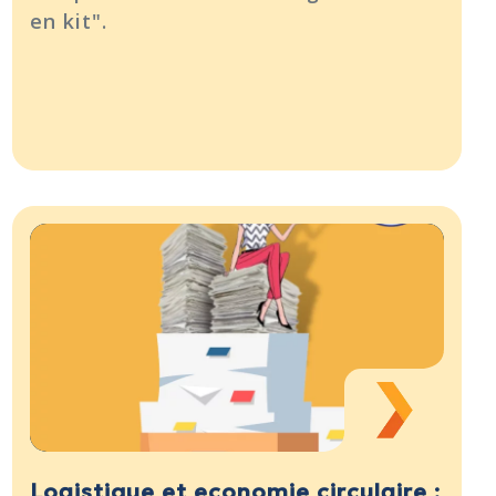
en kit".
Logistique et economie circulaire :