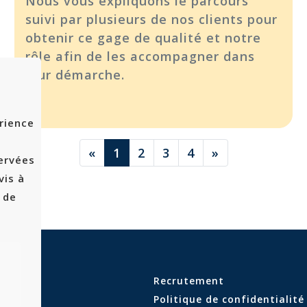
Nous vous expliquons le parcours
suivi par plusieurs de nos clients pour
obtenir ce gage de qualité et notre
rôle afin de les accompagner dans
leur démarche.
érience
«
1
2
3
4
»
ervées
vis à
 de
Recrutement
t
Politique de confidentialité