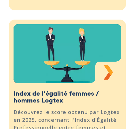
Index de l’égalité femmes /
hommes Logtex
Découvrez le score obtenu par Logtex
en 2025, concernant l'Index d'Égalité
Professionnelle entre femmes et